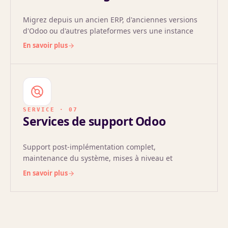
Migrez depuis un ancien ERP, d'anciennes versions
d'Odoo ou d'autres plateformes vers une instance
Odoo moderne — avec des données nettoyées, des
En savoir plus
correspondances validées et une bascule sans
interruption.
SERVICE · 07
Services de support Odoo
Support post-implémentation complet,
maintenance du système, mises à niveau et
formation des utilisateurs pour maintenir votre ERP
En savoir plus
performant.