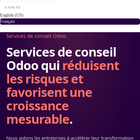
LANGUE
English (US)
Français
Services de conseil Odoo
Services de conseil
Odoo qui
réduisent
les risques et
favorisent une
croissance
mesurable
.
Nous aidons les entreprises à accélérer leur transformation