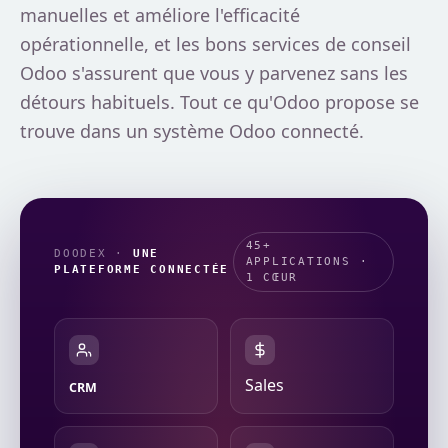
manuelles et améliore l'efficacité
opérationnelle, et les bons services de conseil
Odoo s'assurent que vous y parvenez sans les
détours habituels. Tout ce qu'Odoo propose se
trouve dans un système Odoo connecté.
45+
DOODEX ·
UNE
APPLICATIONS ·
PLATEFORME CONNECTÉE
1 CŒUR
Sales
CRM