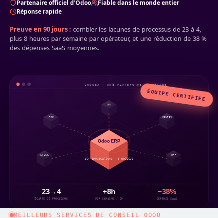
Partenaire officiel d'Odoo
Fiable dans le monde entier
Réponse rapide
Preuve en 90 jours :
combler les lacunes de processus de 23 à 4,
plus 8 heures par semaine par opérateur, et une réduction de 38 %
des dépenses SaaS moyennes.
DOODEX · UNE PLATEFORME CONNECTÉE
ÉQUIPE CERTIFIÉE
RH
CRM
VENTES
Odoo ERP
MRP
STOCK
45+ APPLICATIONS · 1 NUCLEUS
23→4
+8h
−38%
ÉCARTS DE PROCESSUS
PAR SEMAINE / OP
DÉPENSE SAAS
MEILLEURS SERVICES DE CONSEIL ODOO