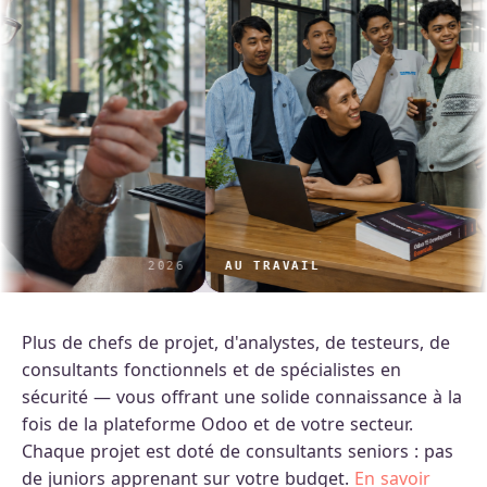
2026
AU TRAVAIL
L
Plus de chefs de projet, d'analystes, de testeurs, de
consultants fonctionnels et de spécialistes en
sécurité — vous offrant une solide connaissance à la
fois de la plateforme Odoo et de votre secteur.
Chaque projet est doté de consultants seniors : pas
de juniors apprenant sur votre budget.
En savoir