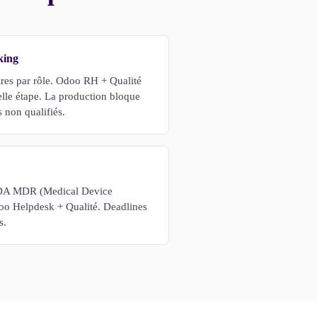
king
ires par rôle. Odoo RH + Qualité
uelle étape. La production bloque
 non qualifiés.
DA MDR (Medical Device
oo Helpdesk + Qualité. Deadlines
s.