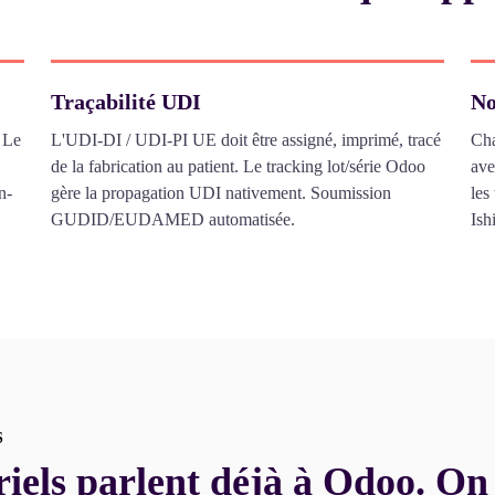
Traçabilité UDI
No
 Le
L'UDI-DI / UDI-PI UE doit être assigné, imprimé, tracé
Cha
de la fabrication au patient. Le tracking lot/série Odoo
ave
n-
gère la propagation UDI nativement. Soumission
les
GUDID/EUDAMED automatisée.
Ish
S
riels parlent déjà à Odoo. On 