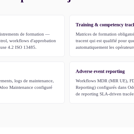
Training & competency trac
egistrements de formation —
Matrices de formation obligato
rol, workflows d'approbation
tracent qui est qualifié pour q
lause 4.2 ISO 13485.
automatiquement les opérateurs
Adverse event reporting
pements, logs de maintenance,
Workflows MDR (MIR UE), F
é. Odoo Maintenance configuré
Reporting) configurés dans Od
de reporting SLA-driven tracée