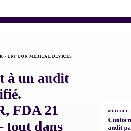
 › ERP FOR MEDICAL DEVICES
t à un audit
fié.
R, FDA 21
MÉTHODE 
Conform
 tout dans
audit pa