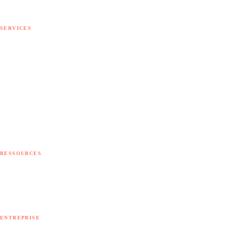
— CPQ génératif
SERVICES
Tous les services
Implémentation
Intégration
Personnalisation
Développement
Migration
Support
Conseil
RESSOURCES
Diagnostic gratuit
Outils gratuits
Blog
ENTREPRISE