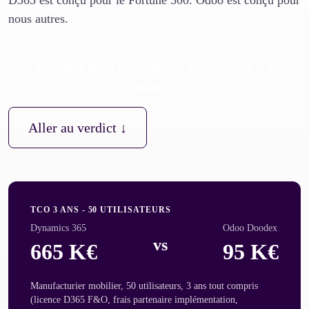
D365 est conçu pour le Fortune 500. Odoo est conçu pour
nous autres.
Obtenir mon comparatif sur-mesure - 4
min →
Aller au verdict ↓
TCO 3 ANS - 50 UTILISATEURS
Dynamics 365
Odoo Doodex
vs
665 K€
95 K€
Manufacturier mobilier, 50 utilisateurs, 3 ans tout compris
(licence D365 F&O, frais partenaire implémentation,