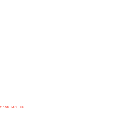
Voir sur Maps
MANUFACTURE